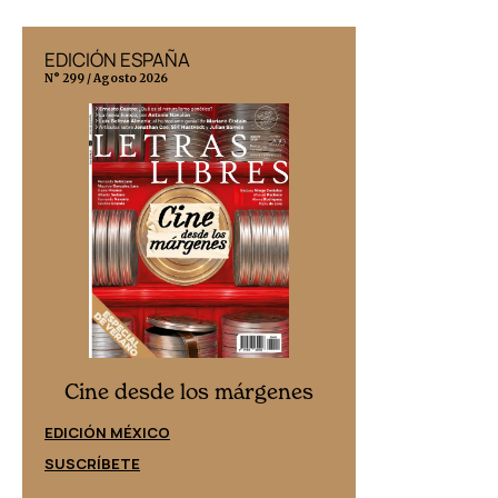
EDICIÓN ESPAÑA
EDICIÓN MÉX
N° 299 / Agosto 2026
N° 332 / Agosto 202
Cine desd
Cine desde los márgenes
EDICIÓN ESPAÑ
EDICIÓN MÉXICO
SUSCRÍBETE
SUSCRÍBETE