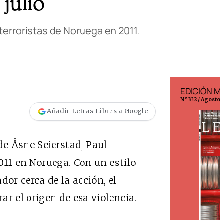
 julio
terroristas de Noruega en 2011.
EDICIÓN ESPAÑA
EDICIÓN 
N° 299 / Agosto 2026
N° 332 / Agost
Añadir Letras Libres a Google
 de Åsne Seierstad, Paul
011 en Noruega. Con un estilo
dor cerca de la acción, el
ar el origen de esa violencia.