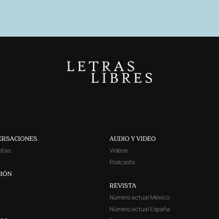
ERSACIONES
AUDIO Y VIDEO
stas
Videos
Podcasts
IÓN
REVISTA
Número actual México
Número actual España