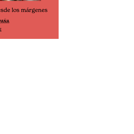
esde los márgenes
Cine desde los márgene
PAÑA
EDICIÓN MÉXICO
E
SUSCRÍBETE