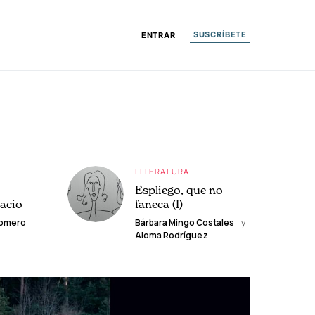
SUSCRÍBETE
ENTRAR
LITERATURA
Espliego, que no
lacio
faneca (I)
Romero
Bárbara Mingo Costales
y
Aloma Rodríguez