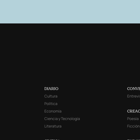
DIARIO
CONV
Cultura
Entrevi
Política
Economía
CREAC
Ciencia y Tecnología
Poesía
Literatura
Ficción