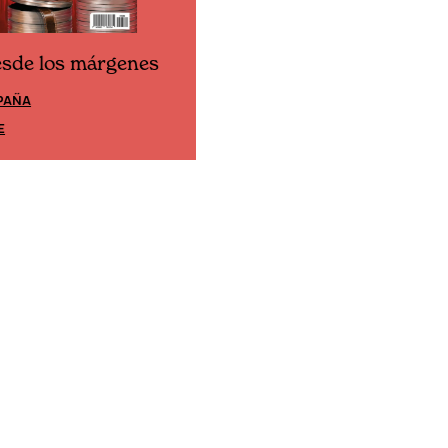
esde los márgenes
Cine desde los márgene
PAÑA
EDICIÓN MÉXICO
E
SUSCRÍBETE