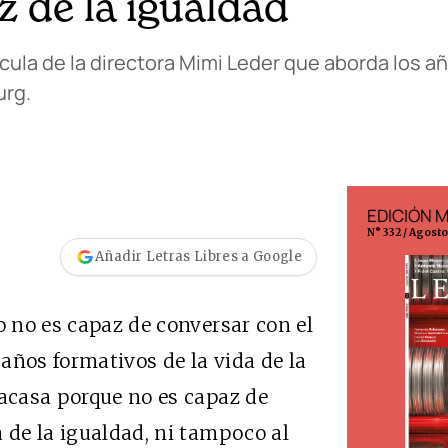
z de la igualdad
cula de la directora Mimi Leder que aborda los añ
urg.
EDICIÓN ESPAÑA
EDICIÓN 
N° 299 / Agosto 2026
N° 332 / Agost
Añadir Letras Libres a Google
o no es capaz de conversar con el
 años formativos de la vida de la
racasa porque no es capaz de
a de la igualdad, ni tampoco al