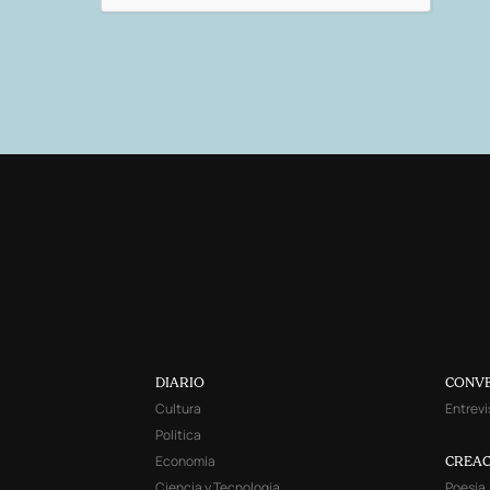
DIARIO
CONV
Cultura
Entrevi
Política
Economía
CREAC
Ciencia y Tecnología
Poesía