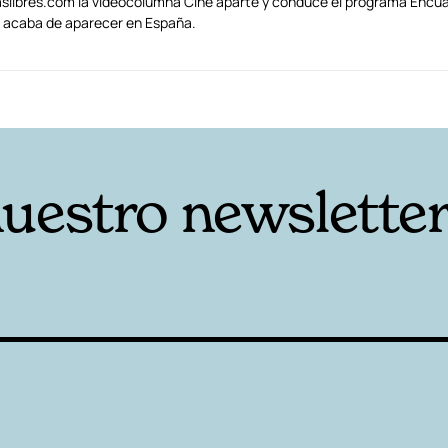
traslibres.com la videocolumna Cine aparte y conduce el programa Encua
s) acaba de aparecer en España.
nuestro newslette