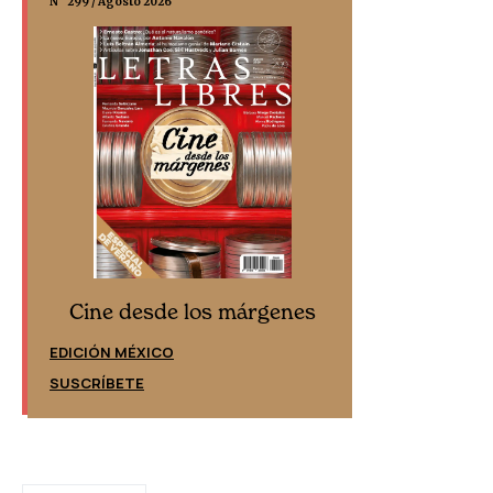
N° 299 / Agosto 2026
N° 332 / Agosto 202
Cine desd
Cine desde los márgenes
EDICIÓN ESPAÑ
EDICIÓN MÉXICO
SUSCRÍBETE
SUSCRÍBETE