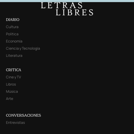
DIARIO
Cultura
Política
Economía
Ciencia y Tecnología
Literatura
CRITICA
Cine y TV
Libros
Música
Arte
CONVERSACIONES
Entrevistas