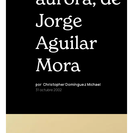
Jorge
Aguilar
Mora
por
Christopher Domínguez Michael
31 octubre 2002