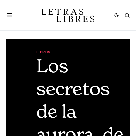
LIBROS
Los
secretos
de la
aurora, de