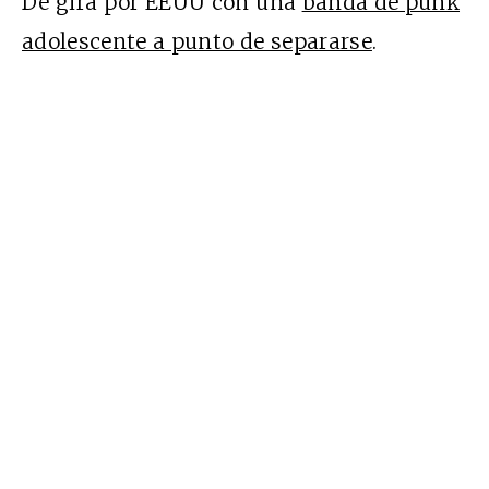
De gira por EEUU con una
banda de punk
adolescente a punto de separarse
.