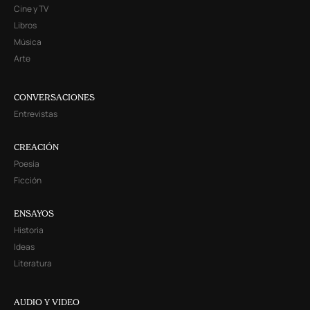
Cine y TV
Libros
Música
Arte
CONVERSACIONES
Entrevistas
CREACIÓN
Poesía
Ficción
ENSAYOS
Historia
Ideas
Literatura
AUDIO Y VIDEO