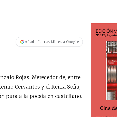
EDICIÓN ESPAÑA
EDICIÓN 
N° 299 / Agosto 2026
N° 332 / Agost
Añadir Letras Libres a Google
onzalo Rojas. Merecedor de, entre
emio Cervantes y el Reina Sofía,
n pura a la poesía en castellano.
Cine d
Cine desde los márgenes