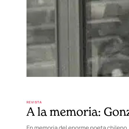
REVISTA
A la memoria: Gon
En memoria del enorme poeta chileno