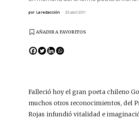
por
La redacción
25 abril 2011
AÑADIR A FAVORITOS
Falleció hoy el gran poeta chileno G
muchos otros reconocimientos, del Pr
Rojas infundió vitalidad e imaginació