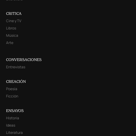
CRITICA
Cine y TV
Libros
Música
Arte
CONVERSACIONES
Entrevistas
CREACIÓN
Poesía
Ficción
ENSAYOS
Historia
Ideas
Literatura