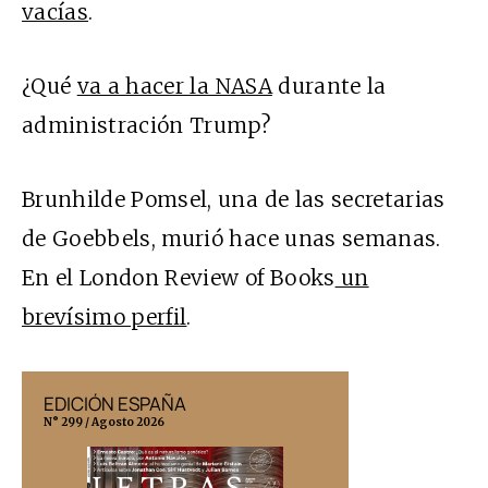
vacías
.
¿Qué
va a hacer la NASA
durante la
administración Trump?
Brunhilde Pomsel, una de las secretarias
de Goebbels, murió hace unas semanas.
En el London Review of Books
un
brevísimo perfil
.
EDICIÓN ESPAÑA
EDICIÓN MÉX
N° 299 / Agosto 2026
N° 332 / Agosto 202