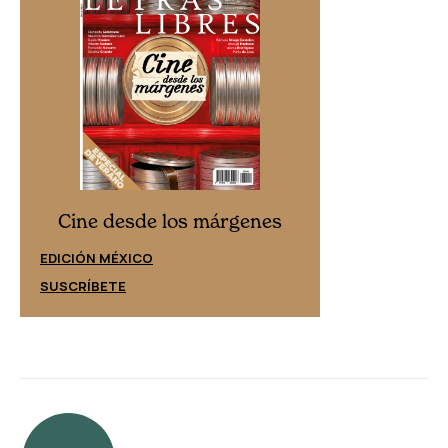
Cine desd
Cine desde los márgenes
EDICIÓN ESPAÑ
EDICIÓN MÉXICO
SUSCRÍBETE
SUSCRÍBETE