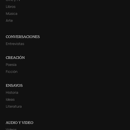
Libros
Música
Arte
CONVERSACIONES
Entrevistas
CREACIÓN
Poesía
Ficción
ENSAYOS
Historia
Ideas
Literatura
AUDIO Y VIDEO
Videos