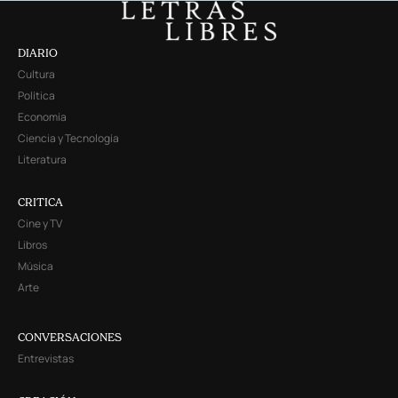
DIARIO
Cultura
Política
Economía
Ciencia y Tecnología
Literatura
CRITICA
Cine y TV
Libros
Música
Arte
CONVERSACIONES
Entrevistas