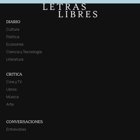
DIARIO
Cultura
Política
Economía
Ciencia y Tecnología
Literatura
CRITICA
Cine y TV
Libros
Música
Arte
CONVERSACIONES
Entrevistas