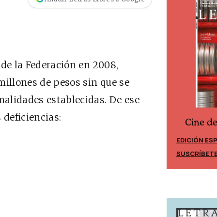
 de la Federación en 2008,
millones de pesos sin que se
malidades establecidas. De ese
 deficiencias:
Cine d
Cine desde los márgenes
EDICIÓN ES
EDICIÓN MÉXICO
SUSCRÍBET
SUSCRÍBETE