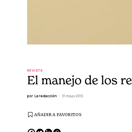
REVISTA
El manejo de los r
por
La redacción
31 mayo 2010
AÑADIR A FAVORITOS