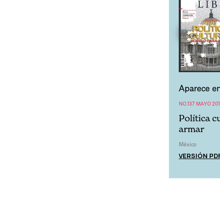
Aparece en
NO.137 MAYO 20
Política 
armar
México
VERSIÓN PD