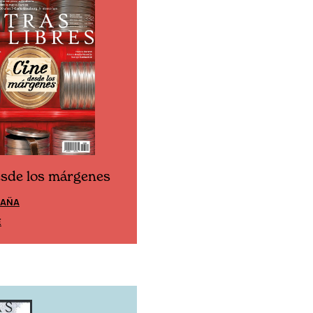
esde los márgenes
Cine desde los márgen
PAÑA
EDICIÓN MÉXICO
E
SUSCRÍBETE