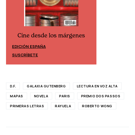
Cine desde los márgenes
Cine desd
EDICIÓN ESPAÑA
EDICIÓN MÉXIC
SUSCRÍBETE
SUSCRÍBETE
D.F.
GALAXIA GUTENBERG
LECTURA EN VOZ ALTA
MAPAS
NOVELA
PARIS
PREMIO DOS PASSOS
PRIMERAS LETRAS
RAYUELA
ROBERTO WONG