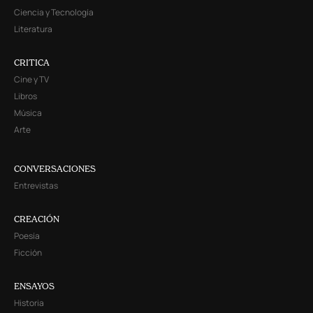
Ciencia y Tecnología
Literatura
CRITICA
Cine y TV
Libros
Música
Arte
CONVERSACIONES
Entrevistas
CREACIÓN
Poesía
Ficción
ENSAYOS
Historia