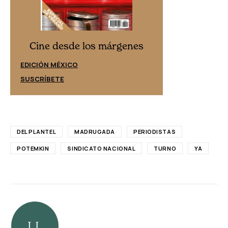
Cine desd
Cine desde los márgenes
EDICIÓN ESPAÑ
EDICIÓN MÉXICO
SUSCRÍBETE
SUSCRÍBETE
DEL PLANTEL
MADRUGADA
PERIODISTAS
POTEMKIN
SINDICATO NACIONAL
TURNO
YA