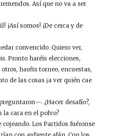
tremendos. Así que no va a ser
! ¡Así somos! ¡De cerca y de
ar convencido. Quiero ver,
is. Pronto haréis elecciones,
otros, haréis torneo, encuestas,
o de las cosas ¡a ver quién cae
eguntaron—. ¿Hacer desafío?,
n la cara en el polvo?
e cojeando. Los Partidos fuéronse
rían con ardiente afán. Con los