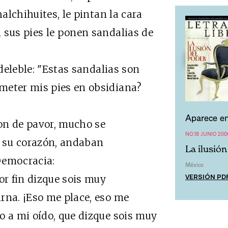
halchihuites, le pintan la cara
 sus pies le ponen sandalias de
eleble: "Estas sandalias son
meter mis pies en obsidiana?
Aparece en
n de pavor, mucho se
NO.18 JUNIO 200
ó su corazón, andaban
La ilusión
 Democracia:
México
VERSIÓN PD
 fin dizque sois muy
rna. ¡Eso me place, eso me
o a mi oído, que dizque sois muy