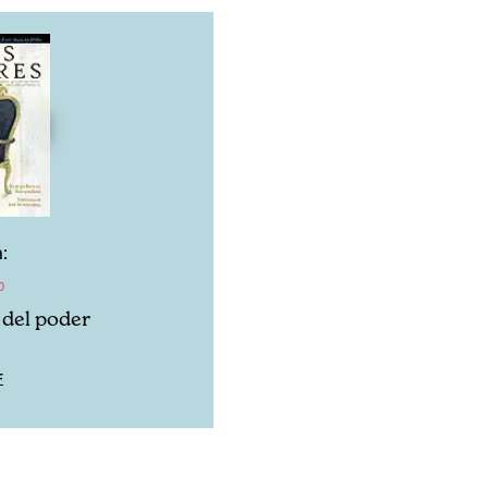
:
0
 del poder
F