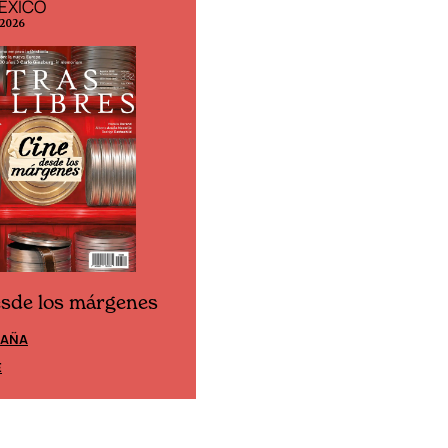
ÉXICO
EDICIÓN ESPAÑA
 2026
N° 299 / Agosto 2026
esde los márgenes
Cine desde los márgen
PAÑA
EDICIÓN MÉXICO
E
SUSCRÍBETE