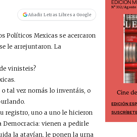
EDICIÓN ESPAÑA
EDICIÓN M
N° 299 / Agosto 2026
N° 332 / Agosto
Añadir Letras Libres a Google
os Políticos Mexicas se acercaron
se le arrejuntaron. La
e vinisteis?
icas.
 tal vez nomás lo inventáis, o
Cine d
Cine desde los márgenes
burlando.
EDICIÓN ES
EDICIÓN MÉXICO
registro, uno a uno le hicieron
SUSCRÍBET
SUSCRÍBETE
la Democracia: vienen a pedirle
ida la atavían, le ponen la urna