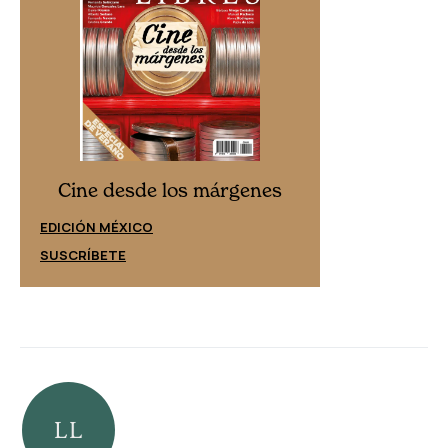
Cine desd
Cine desde los márgenes
EDICIÓN ESPAÑ
EDICIÓN MÉXICO
SUSCRÍBETE
SUSCRÍBETE