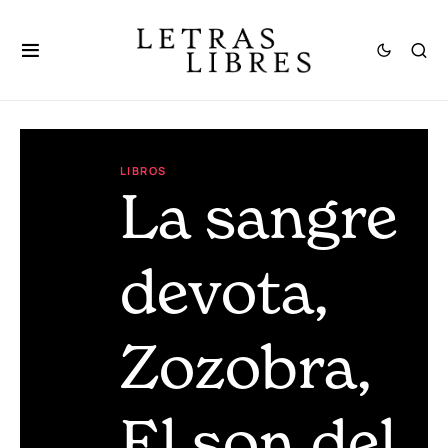
LIBROS
La sangre
devota,
Zozobra,
El son del