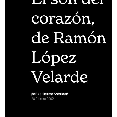
corazón,
de Ramón
López
Velarde
por
Guillermo Sheridan
28 febrero 2002