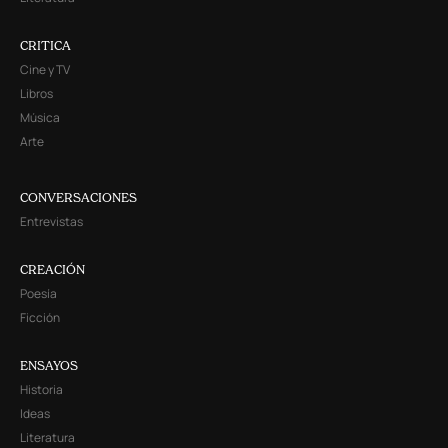
CRITICA
Cine y TV
Libros
Música
Arte
CONVERSACIONES
Entrevistas
CREACIÓN
Poesía
Ficción
ENSAYOS
Historia
Ideas
Literatura