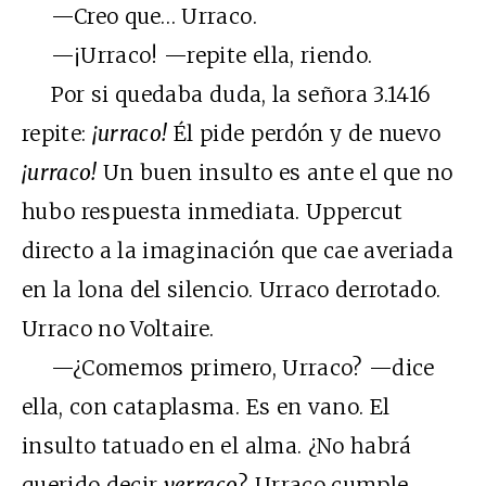
—Creo que… Urraco.
—¡Urraco! —repite ella, riendo.
Por si quedaba duda, la señora 3.1416
repite:
¡urraco!
Él pide perdón y de nuevo
¡urraco!
Un buen insulto es ante el que no
hubo respuesta inmediata. Uppercut
directo a la imaginación que cae averiada
en la lona del silencio. Urraco derrotado.
Urraco no Voltaire.
—¿Comemos primero, Urraco? —dice
ella, con cataplasma. Es en vano. El
insulto tatuado en el alma. ¿No habrá
querido decir
verraco
? Urraco cumple