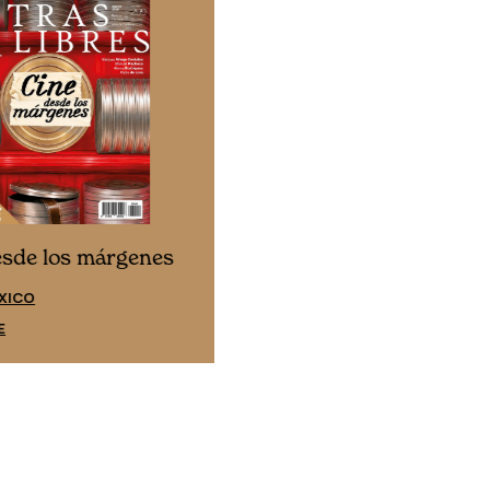
Cine desde los márgene
esde los márgenes
EDICIÓN ESPAÑA
XICO
SUSCRÍBETE
E