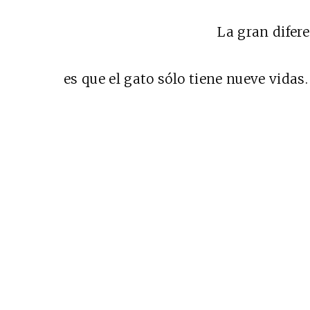
La gran difer
es que el gato sólo tiene nueve vidas.
Cine desde los márgen
EDICIÓN MÉXICO
SUSCRÍBETE