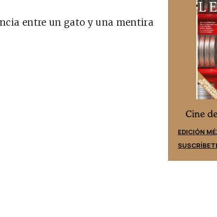
encia entre un gato y una mentira
Cine desde los márgenes
es
Cine d
EDICIÓN ESPAÑA
EDICIÓN MÉ
SUSCRÍBETE
SUSCRÍBET